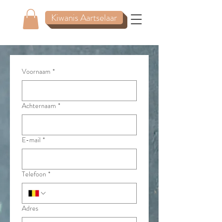
Kiwanis Aartselaar
Voornaam
*
Achternaam
*
E-mail
*
Telefoon
*
Adres