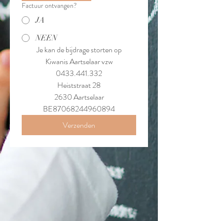
Factuur ontvangen?
JA
NEEN
Je kan de bijdrage storten op
Kiwanis Aartselaar vzw
0433.441.332
Heiststraat 28
2630 Aartselaar
BE87068244960894
Verzenden