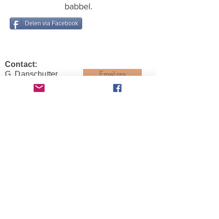
babbel.
Delen via Facebook
Contact:
Email ons
G. Danschutter
Helststraat 28
2630 Aartselaar
Kiwanis Aartselaar vzw
Ondernemingsnummer:
0433.441.332
Kiwanis International European Federation
District K38 Belgium-Luxembourg
Divisie K3816 Antwerpen
Club EF 0761 – KI 12232 Aartselaar vzw
Kiwanis Benelux
Copyright
Kiwanis Aartselaar © 2025.
Alle rechten voorbehouden