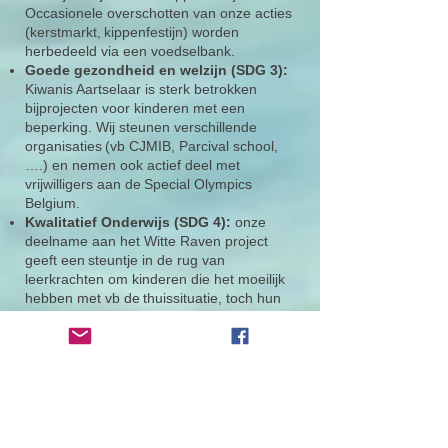
Occasionele overschotten van onze acties
(kerstmarkt,
kippenfestijn) worden
herbedeeld via een voedselbank.
Goede gezondheid en welzijn (SDG 3):
Kiwanis Aartselaar is sterk betrokken
bij
projecten voor kinderen met een
beperking. Wij steunen verschillende
organisaties
(vb CJMIB, Parcival school,
….) en nemen ook actief deel met
vrijwilligers aan de
Special Olympics
Belgium.
Kwalitatief Onderwijs (SDG 4):
onze
deelname aan het Witte Raven project
geeft een
steuntje in de rug van
leerkrachten om kinderen die het moeilijk
hebben met vb de
thuissituatie, toch hun
aandacht te kunnen laten richten op hun
studies.
Partnerschap om doelstellingen te
bereiken (SDG 17):
Kiwanis Aartselaar
werkt
samen met andere organisaties,
zowel lokaal als nationaal, om de doelen te
bereiken. Deze samenwerkingen