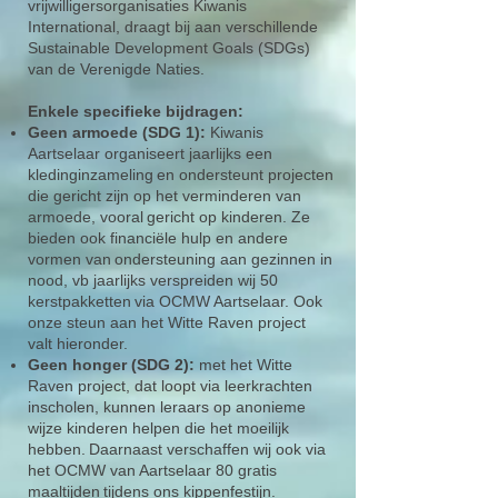
vrijwilligersorganisaties Kiwanis
International, draagt bij aan verschillende
Sustainable Development Goals (SDGs)
van de Verenigde Naties.
Enkele specifieke bijdragen:
Geen armoede (SDG 1):
Kiwanis
Aartselaar organiseert jaarlijks een
kledinginzameling
en ondersteunt projecten
die gericht zijn op het verminderen van
armoede, vooral
gericht op kinderen. Ze
bieden ook financiële hulp en andere
vormen van
ondersteuning aan gezinnen in
nood, vb jaarlijks verspreiden wij 50
kerstpakketten
via OCMW Aartselaar. Ook
onze steun aan het Witte Raven project
valt hieronder.
Geen honger (SDG 2):
met het Witte
Raven project, dat loopt via leerkrachten
in
scholen, kunnen leraars op anonieme
wijze kinderen helpen die het moeilijk
hebben.
Daarnaast verschaffen wij ook via
het OCMW van Aartselaar 80 gratis
maaltijden
tijdens ons kippenfestijn.