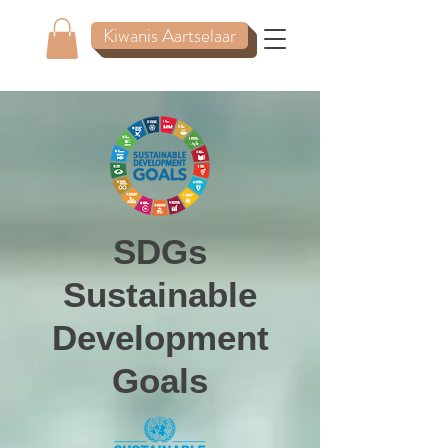
Kiwanis Aartselaar
SDGs
Sustainable
Development
Goals