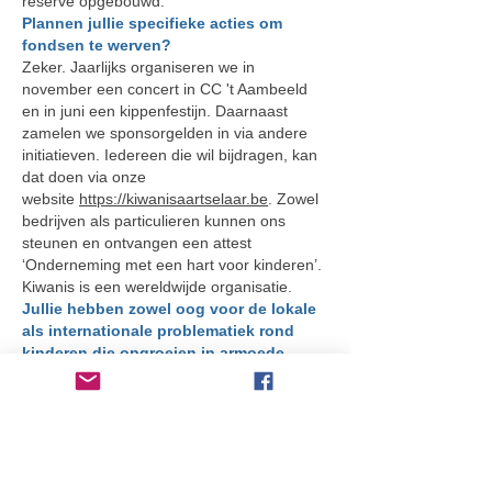
reserve opgebouwd.
Plannen jullie specifieke acties om
fondsen te werven?
Zeker. Jaarlijks organiseren we in
november een concert in CC 't Aambeeld
en in juni een kippenfestijn. Daarnaast
zamelen we sponsorgelden in via andere
initiatieven. Iedereen die wil bijdragen, kan
dat doen via onze
website
https://kiwanisaartselaar.be
. Zowel
bedrijven als particulieren kunnen ons
steunen en ontvangen een attest
‘Onderneming met een hart voor kinderen’.
Kiwanis is een wereldwijde organisatie.
Jullie hebben zowel oog voor de lokale
als internationale problematiek rond
kinderen die opgroeien in armoede.
Dat klopt. Kiwanis is een wereldwijde
vereniging die zich over het lot van
kwetsbare kinderen ontfermt. Een
voorbeeld hiervan is het Eliminate-project,
dat we samen met UNICEF hebben
opgezet om neonatale tetanus uit te